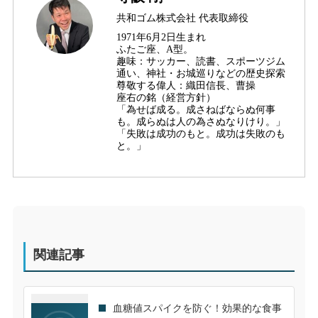
共和ゴム株式会社 代表取締役
1971年6月2日生まれ
ふたご座、A型。
趣味：サッカー、読書、スポーツジム
通い、神社・お城巡りなどの歴史探索
尊敬する偉人：織田信長、曹操
座右の銘（経営方針）
「為せば成る。成さねばならぬ何事
も。成らぬは人の為さぬなりけり。」
「失敗は成功のもと。成功は失敗のも
と。」
関連記事
血糖値スパイクを防ぐ！効果的な食事