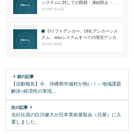
システムに対しての防錆・凍結防止・保
護に最適なDリフトアンカー、dehaシステ
2024年5月14日
ム、DHLアンカーシステムすべてに対応
したアンカーゴムキャップのご紹介
Dリフトアンカー、DHLアンカーシス
テム、dehaシステムすべての埋没アンカー
に対応したアンカーゴムキャップの製品
2024年3月8日
のご紹介です！
前の記事
【活動報告】今、沖縄県中城村が熱い！～地域課題
解決×経済性の実現...
次の記事
当社社員の白川健大が日本美術展覧会（日展）に入
選しました。