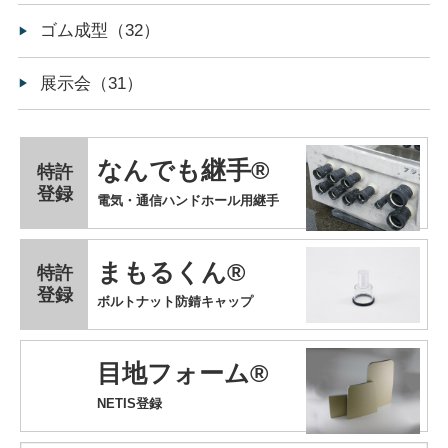
ゴム成型（32）
展示会（31）
なんでも継手®
特許
登録
電気・通信ハンドホール用継手
まもるくん®
特許
登録
ボルトナット防錆キャップ
目地フォーム®
NETIS登録