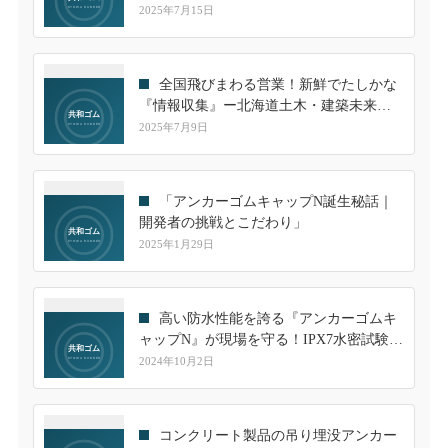
も再登場
2025年7月15日
全国飛びまわる営業！新鮮でたしかな
『情報収集』ー北海道土木・建築未来技
術展2025に出展しました。
2025年7月9日
「アンカーゴムキャップN誕生秘話｜
開発者の挑戦とこだわり」
2025年1月29日
高い防水性能を誇る『アンカーゴムキ
ャップN』が現場を守る！IPX7水密試験を
クリアした信頼性
2024年10月2日
コンクリート製品の吊り埋没アンカー