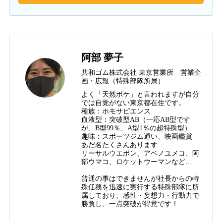
阿部 夢子
共和ゴム株式会社 東京営業所 営業企
画・広報（特殊部隊所属）
よく「天然ボケ」と言われますが自分
では自覚がない東京都在住です。
種族：ホモサピエンス
血液型：突破型AB（一応AB型です
が、B型99％、A型1％の超特殊型）
趣味：スポーツジム通い、映画鑑賞
あだ名たくさんあります
リーサルウエポン、アベノユメコ、阿
部ウマコ、ロケットウーマンなど…
普通の事はできませんが社長からの特
殊任務を迅速に実行する特殊部隊に所
属しており、感性・妄想力・行動力で
勝負し、一点突破が得意です！