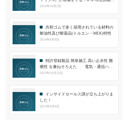
クリアした信頼性
2024年10月2日
共和ゴムで多く採用されている材料の
耐油性及び耐薬品(トルエン・MEK)特性
2024年8月9日
特許登録製品 簡単施工 高い止水性 難
燃性 を兼ねそろえた 電気・通信ハン
ドホール用継手のご紹介
2023年10月23日
インサイドセールス課が立ち上がりま
した！
2023年9月4日