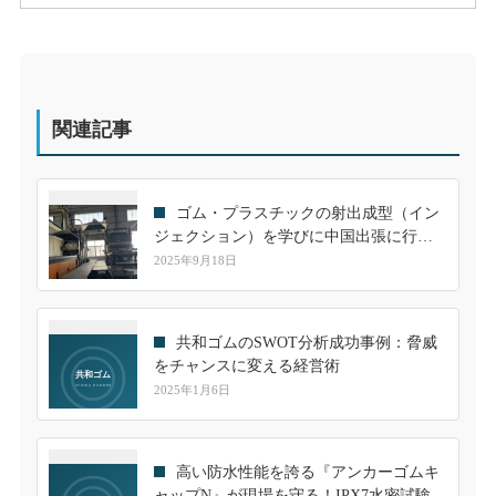
関連記事
ゴム・プラスチックの射出成型（イン
ジェクション）を学びに中国出張に行っ
てきました！
2025年9月18日
共和ゴムのSWOT分析成功事例：脅威
をチャンスに変える経営術
2025年1月6日
高い防水性能を誇る『アンカーゴムキ
ャップN』が現場を守る！IPX7水密試験を