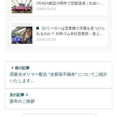
OSAKA創設10周年で悲願達成｜出会いが
繋いだ共和ゴムとのご縁
2026年5月15日
元Jリーガーは営業職で天職を見つけら
れるのか？ 共和ゴム本社営業部・道上隼
人の一日に密着
2026年1月13日
前の記事
高吸水ポリマー配合 ”水膨張不織布” についてご紹介
いたします...
次の記事
新年のご挨拶