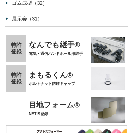
ゴム成型（32）
展示会（31）
なんでも継手®
特許
登録
電気・通信ハンドホール用継手
まもるくん®
特許
登録
ボルトナット防錆キャップ
目地フォーム®
NETIS登録