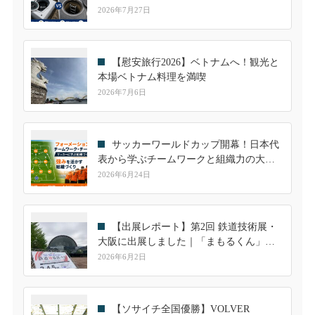
継手も解説
2026年7月27日
【慰安旅行2026】ベトナムへ！観光と
本場ベトナム料理を満喫
2026年7月6日
サッカーワールドカップ開幕！日本代
表から学ぶチームワークと組織力の大切
さ
2026年6月24日
【出展レポート】第2回 鉄道技術展・
大阪に出展しました｜「まもるくん」へ
の高い関心を実感
2026年6月2日
【ソサイチ全国優勝】VOLVER