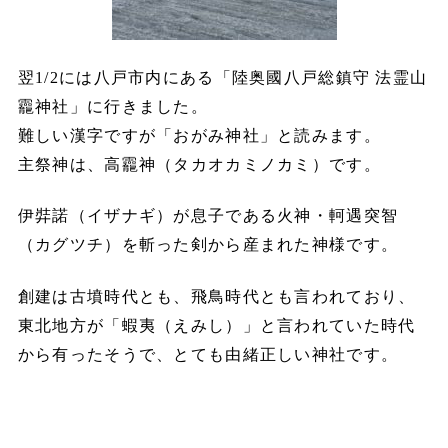
翌1/2には八戸市内にある「陸奥國八戸総鎮守 法霊山
龗神社」に行きました。
難しい漢字ですが「おがみ神社」と読みます。
主祭神は、高龗神（タカオカミノカミ）です。
伊弉諾（イザナギ）が息子である火神・軻遇突智
（カグツチ）を斬った剣から産まれた神様です。
創建は古墳時代とも、飛鳥時代とも言われており、
東北地方が「蝦夷（えみし）」と言われていた時代
から有ったそうで、とても由緒正しい神社です。