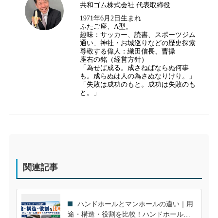
共和ゴム株式会社 代表取締役
1971年6月2日生まれ
ふたご座、A型。
趣味：サッカー、読書、スポーツジム
通い、神社・お城巡りなどの歴史探索
尊敬する偉人：織田信長、曹操
座右の銘（経営方針）
「為せば成る。成さねばならぬ何事
も。成らぬは人の為さぬなりけり。」
「失敗は成功のもと。成功は失敗のも
と。」
関連記事
ハンドホールとマンホールの違い｜用
途・構造・役割を比較！ハンドホール用