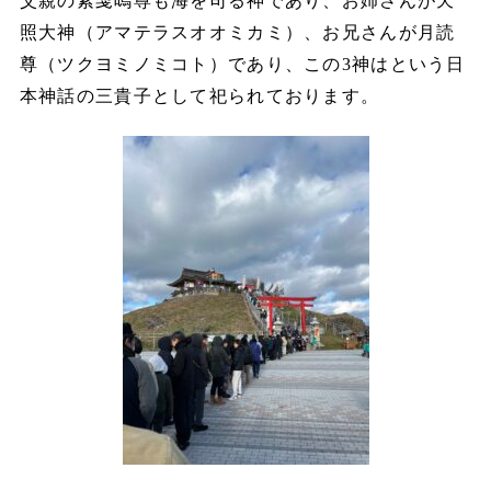
父親の素戔嗚尊も海を司る神であり、お姉さんが天
照大神（アマテラスオオミカミ）、お兄さんが月読
尊（ツクヨミノミコト）であり、この3神はという日
本神話の三貴子として祀られております。