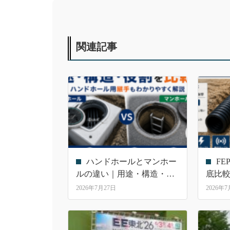
関連記事
ハンドホールとマンホー
F
ルの違い｜用途・構造・役
底比較
割を比較！ハンドホール用
格・
2026年7月27日
2026年
継手も解説
選定