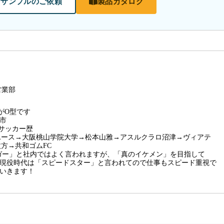
サンプルのご依頼
製品カタログ
営業部
がO型です
市
 サッカー歴
ユース→大阪桃山学院大学→松本山雅→アスルクラロ沼津→ヴィアテ
方→共和ゴムFC
ガー」と社内ではよく言われますが、「真のイケメン」を目指して
現役時代は「スピードスター」と言われてので仕事もスピード重視で
いきます！