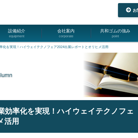
お
設備紹介
会社案内
共和ゴムの強み
equipment
corporate
point
率化を実現！ハイウェイテクノフェア2024出展レポートとオリヒメ活用
olumn
業効率化を実現！ハイウェイテクノフェ
メ活用