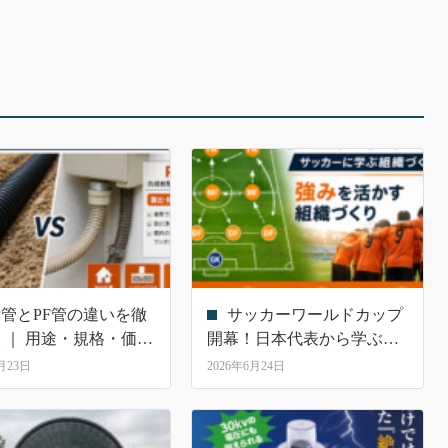
EP管とPF管の違いを徹
サッカーワールドカップ
 ｜ 用途・規格・価
開幕！日本代表から学ぶチ
施工から選ぶ 電線管
ームワークと組織力の大切
7月23日
2026年6月24日
ガイド
さ