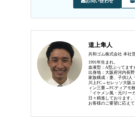
お問い合わせ
道上隼人
共和ゴム株式会社 本社
1991年生まれ。
血液型：A型ぶってます
出身地：大阪府河内長野
家族構成：妻、子供2人
川上FC→セレッソ大阪
ィン三重→FCティアモ枚
「イケメン風・元Jリー
日々精進しております。
お客様のご要望に応えて