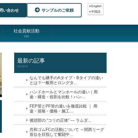
English
問い合わせ
サンプルのご依頼
中国語
社会貢献活動
csr
最新の記事
recent
なんでも継手のAタイプ・Bタイプの違い
とは？一般用とロングタ...
ハンドホールとマンホールの違い｜用
途・構造・役割を比較！ハン...
FEP管とPF管の違いを徹底比較 ｜ 用
途・規格・価格・施工...
後頭部の “コリの正体” ― ラムダ...
共和ゴムFCの活動について ～関西リーグ
首位を目指して奮闘中...