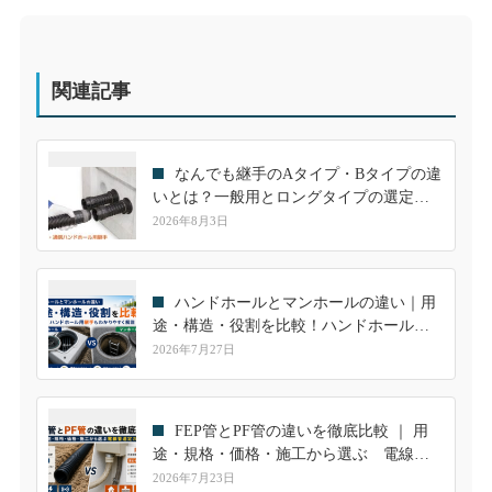
関連記事
なんでも継手のAタイプ・Bタイプの違
いとは？一般用とロングタイプの選定方
法を分かりやすく解説
2026年8月3日
ハンドホールとマンホールの違い｜用
途・構造・役割を比較！ハンドホール用
継手も解説
2026年7月27日
FEP管とPF管の違いを徹底比較 ｜ 用
途・規格・価格・施工から選ぶ 電線管
選定ガイド
2026年7月23日