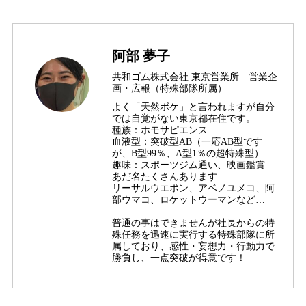
阿部 夢子
共和ゴム株式会社 東京営業所 営業企
画・広報（特殊部隊所属）
よく「天然ボケ」と言われますが自分
では自覚がない東京都在住です。
種族：ホモサピエンス
血液型：突破型AB（一応AB型です
が、B型99％、A型1％の超特殊型）
趣味：スポーツジム通い、映画鑑賞
あだ名たくさんあります
リーサルウエポン、アベノユメコ、阿
部ウマコ、ロケットウーマンなど…
普通の事はできませんが社長からの特
殊任務を迅速に実行する特殊部隊に所
属しており、感性・妄想力・行動力で
勝負し、一点突破が得意です！