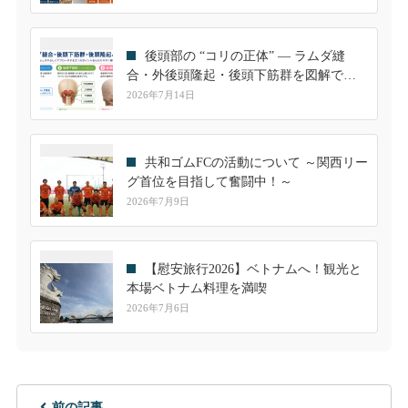
後頭部の “コリの正体” ― ラムダ縫
合・外後頭隆起・後頭下筋群を図解でや
さしく解説
2026年7月14日
共和ゴムFCの活動について ～関西リー
グ首位を目指して奮闘中！～
2026年7月9日
【慰安旅行2026】ベトナムへ！観光と
本場ベトナム料理を満喫
2026年7月6日
前の記事