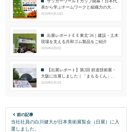
サッカーワールドカップ開幕！日本代
表から学ぶチームワークと組織力の大切
さ
2026年6月24日
出展レポートＥＥ東北‘26｜建設・土木
現場を支える共和ゴム製品をご紹介
2026年6月8日
【出展レポート】第2回 鉄道技術展・
大阪に出展しました｜「まもるくん」へ
の高い関心を実感
2026年6月2日
前の記事
当社社員の白川健大が日本美術展覧会（日展）に入
選しました。