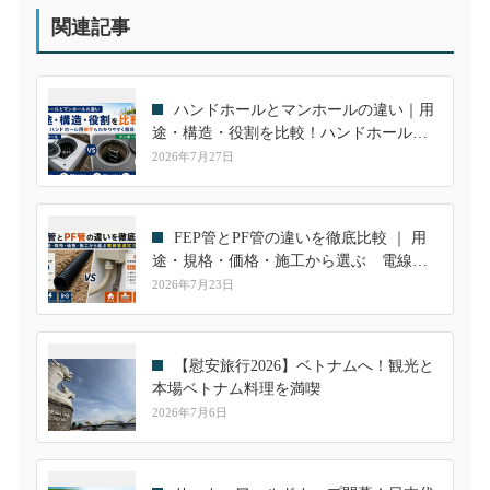
関連記事
ハンドホールとマンホールの違い｜用
途・構造・役割を比較！ハンドホール用
継手も解説
2026年7月27日
FEP管とPF管の違いを徹底比較 ｜ 用
途・規格・価格・施工から選ぶ 電線管
選定ガイド
2026年7月23日
【慰安旅行2026】ベトナムへ！観光と
本場ベトナム料理を満喫
2026年7月6日