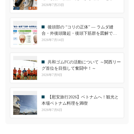
選定ガイド
2026年7月23日
後頭部の “コリの正体” ― ラムダ縫
合・外後頭隆起・後頭下筋群を図解でや
さしく解説
2026年7月14日
共和ゴムFCの活動について ～関西リー
グ首位を目指して奮闘中！～
2026年7月9日
【慰安旅行2026】ベトナムへ！観光と
本場ベトナム料理を満喫
2026年7月6日