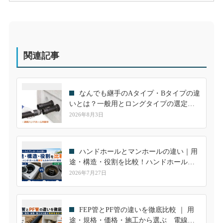
関連記事
なんでも継手のAタイプ・Bタイプの違
いとは？一般用とロングタイプの選定方
法を分かりやすく解説
2026年8月3日
ハンドホールとマンホールの違い｜用
途・構造・役割を比較！ハンドホール用
継手も解説
2026年7月27日
FEP管とPF管の違いを徹底比較 ｜ 用
途・規格・価格・施工から選ぶ 電線管