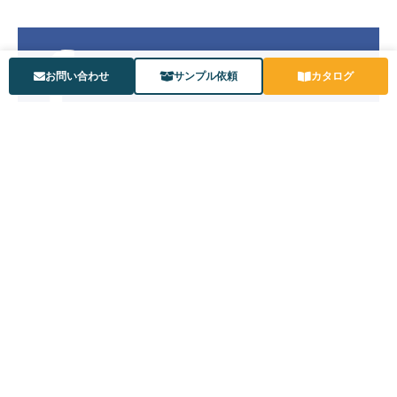
お問い合わせ
サンプル依頼
カタログ
公式YouTubeチャンネル
〒573-0102 大阪府枚方市長尾家具町3丁目4番地3
©KYOWA Rubber Co., Ltd