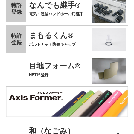
なんでも継手®
特許
登録
電気・通信ハンドホール用継手
まもるくん®
特許
登録
ボルトナット防錆キャップ
目地フォーム®
NETIS登録
和（なごみ）