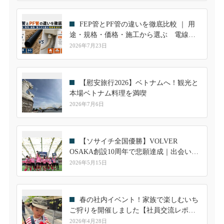
FEP管とPF管の違いを徹底比較 ｜ 用
途・規格・価格・施工から選ぶ 電線管
選定ガイド
2026年7月23日
【慰安旅行2026】ベトナムへ！観光と
本場ベトナム料理を満喫
2026年7月6日
【ソサイチ全国優勝】VOLVER
OSAKA創設10周年で悲願達成｜出会いが
繋いだ共和ゴムとのご縁
2026年5月15日
春の社内イベント！家族で楽しむいち
ご狩りを開催しました【社員交流レポー
ト】
2026年4月28日