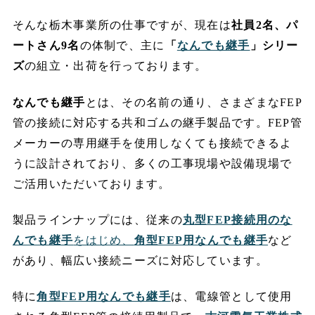
そんな栃木事業所の仕事ですが、現在は
社員2名、パ
ートさん9名
の体制で、主に
「
なんでも継手
」シリー
ズ
の組立・出荷を行っております。
なんでも継手
とは、その名前の通り、さまざまなFEP
管の接続に対応する共和ゴムの継手製品です。FEP管
メーカーの専用継手を使用しなくても接続できるよ
うに設計されており、多くの工事現場や設備現場で
ご活用いただいております。
製品ラインナップには、従来の
丸型FEP接続用のな
んでも継手
をはじめ、
角型FEP用なんでも継手
など
があり、幅広い接続ニーズに対応しています。
特に
角型FEP用なんでも継手
は、電線管として使用