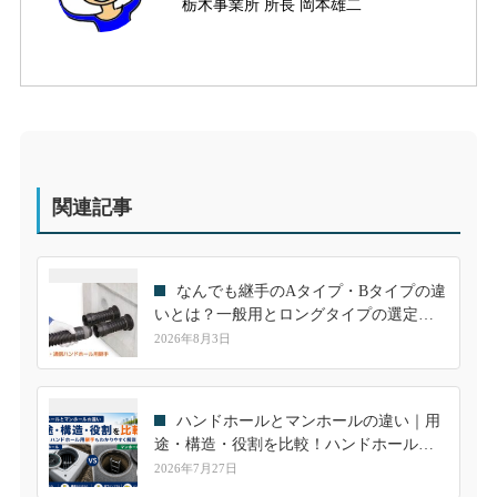
栃木事業所 所長 岡本雄二
関連記事
なんでも継手のAタイプ・Bタイプの違
いとは？一般用とロングタイプの選定方
法を分かりやすく解説
2026年8月3日
ハンドホールとマンホールの違い｜用
途・構造・役割を比較！ハンドホール用
継手も解説
2026年7月27日