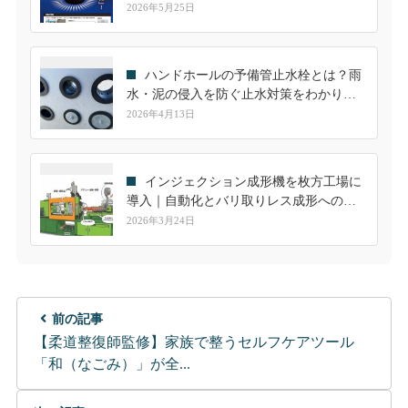
します
2026年5月25日
ハンドホールの予備管止水栓とは？雨
水・泥の侵入を防ぐ止水対策をわかりや
すく解説
2026年4月13日
インジェクション成形機を枚方工場に
導入｜自動化とバリ取りレス成形への挑
戦
2026年3月24日
前の記事
【柔道整復師監修】家族で整うセルフケアツール
「和（なごみ）」が全...