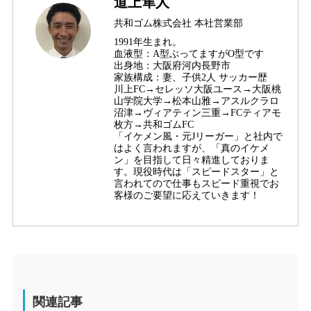
道上隼人
共和ゴム株式会社 本社営業部
1991年生まれ。
血液型：A型ぶってますがO型です
出身地：大阪府河内長野市
家族構成：妻、子供2人 サッカー歴
川上FC→セレッソ大阪ユース→大阪桃
山学院大学→松本山雅→アスルクラロ
沼津→ヴィアティン三重→FCティアモ
枚方→共和ゴムFC
「イケメン風・元Jリーガー」と社内で
はよく言われますが、「真のイケメ
ン」を目指して日々精進しておりま
す。現役時代は「スピードスター」と
言われてので仕事もスピード重視でお
客様のご要望に応えていきます！
関連記事