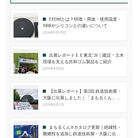
EPDMとは？特徴・用途・使用温度・
NBRやシリコンとの違いについて
2026年6月29日
出展レポートＥＥ東北‘26｜建設・土木
現場を支える共和ゴム製品をご紹介
2026年6月8日
【出展レポート】第2回 鉄道技術展・
大阪に出展しました｜「まもるくん」へ
の高い関心を実感
2026年6月2日
まもるくん®カタログ更新｜絶縁性・
難燃性を追加し鉄道技術展・大阪に出展