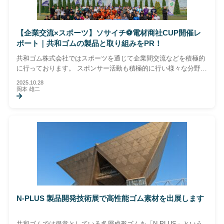
【企業交流×スポーツ】ソサイチ⚽電材商社CUP開催レ
ポート｜共和ゴムの製品と取り組みをPR！
共和ゴム株式会社ではスポーツを通じて企業間交流などを積極的
に行っております。 スポンサー活動も積極的に行い様々な分野の
お客様の意見を取り入れ、電気、建築、土木用製品の省力化・省
2025.10.28
人化・工期短縮に寄与できる製品の開発に日々取り組んでおりま
岡本 雄二
す。
N-PLUS 製品開発技術展で高性能ゴム素材を出展します
共和ゴムでは得意としている多層成形ゴムを「N-PLUS」という