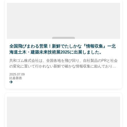
展示会レポート
全国飛びまわる営業！新鮮でたしかな『情報収集』ー北
海道土木・建築未来技術展2025に出展しました。
共和ゴム株式会社は、全国各地を飛び回り、自社製品のPRと社会
の変化に置いて行かれない新鮮で確かな情報収集に励んでおりま
す。北海道土木・建築未来技術展2025で出展した弊社の全国各地
2025.07.09
で実績を誇る自信をもった製品の紹介を行います。
比嘉善徳
新製品