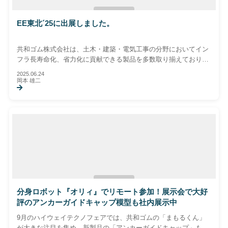
EE東北´25に出展しました。
共和ゴム株式会社は、土木・建築・電気工事の分野においてイン
フラ長寿命化、省力化に貢献できる製品を多数取り揃えておりま
す。 アンカーボルトの防錆には「ボルトナット防錆キャップ ま
2025.06.24
もるくん」歩車道境界ブロックなどの縁石ブロックには「目地フ
岡本 雄二
ォーム」などここには書ききれないほどのラインナップがござい
ます。
分身ロボット『オリィ』でリモート参加！展示会で大好
評のアンカーガイドキャップ模型も社内展示中
9月のハイウェイテクノフェアでは、共和ゴムの「まもるくん」
が大きな注目を集め、新製品の「アンカーガイドキャップ」も多