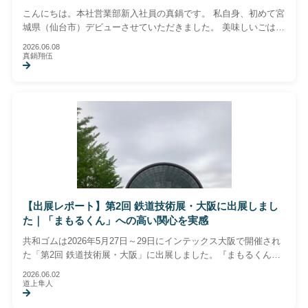
こんにちは。本社営業部新入社員の真鍋です。 私自身、初めて宮
城県（仙台市）デビューさせていただきました。 美味しいごはん
もたくさん味わえて、展示会だけでなく地域の魅力に触れること
2026.06.08
ができました。 唯一の心残りは、ずんだ餅の […]
真鍋翔伍
【出展レポート】第2回 鉄道技術展・大阪に出展しまし
た｜「まもるくん」への高い関心を実感
共和ゴムは2026年5月27日～29日にインテックス大阪で開催され
た「第2回 鉄道技術展・大阪」に出展しました。『まもるくん』
『アンカーガイドキャップ』『絶雷ヤー』を展示し、多くのお客
2026.06.02
様にご来場いただきました。地元大阪開催ならではの交流の中
道上隼人
で、西日本エリアでの拡販の可能性と今後の課題を実感した展示