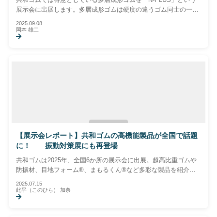
展示会に出展します。多層成形ゴムは硬度の違うゴム同士の一体
成型以外にも、金属や布、プラスチックなどとゴムの一体成型が
2025.09.08
出来ます。一体成型によりこれまでより高性能な材料としてご提
岡本 雄二
供することが可能です。土木、建築、橋梁、電設などの製品開発
に役立つ素材です。
【展示会レポート】共和ゴムの高機能製品が全国で話題
に！ 振動対策展にも再登場
共和ゴムは2025年、全国6か所の展示会に出展。超高比重ゴムや
防振材、目地フォーム®、まもるくん®など多彩な製品を紹介
中。振動対策展にも出展予定で、現場の課題解決に貢献するライ
2025.07.15
ンアップを直接ご覧いただけます。
此平（このひら） 加奈