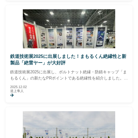
会となりました。
鉄道技術展2025に出展しました！まもるくん絶縁性と新
製品「絶雷ヤー」が大好評
鉄道技術展2025に出展し、ボルトナット絶縁・防錆キャップ「ま
もるくん」の新たなPRポイントである絶縁性を紹介しました。鉄
道インフラ向け新製品「絶雷ヤー」も初披露し、多くの来場者か
新製品
2025.12.02
ら高い関心をいただいた展示会レポートです。
道上隼人