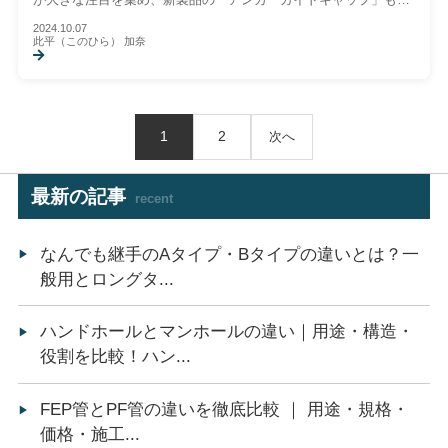
くの関心をいただきました。また、分身ロボット「オリィ」を使
2024.10.07
って大阪本社からリモートで展示会対応を行いました。
此平（このひら） 加奈
展示会レポート
1
2
次へ
最新の記事
recent
なんでも継手のAタイプ・Bタイプの違いとは？一
般用とロングタ...
ハンドホールとマンホールの違い｜用途・構造・
役割を比較！ハン...
FEP管とPF管の違いを徹底比較 ｜ 用途・規格・
価格・施工...