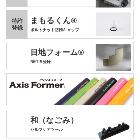
まもるくん®
特許
登録
ボルトナット防錆キャップ
目地フォーム®
NETIS登録
和（なごみ）
セルフケアツール