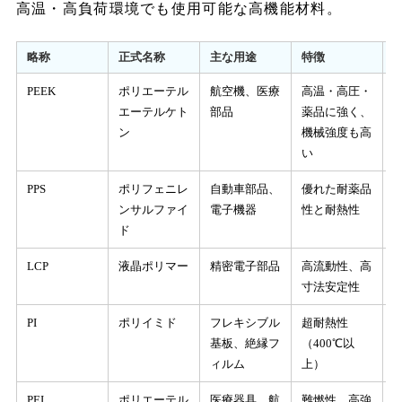
高温・高負荷環境でも使用可能な高機能材料。
略称
正式名称
主な用途
特徴
PEEK
ポリエーテル
航空機、医療
高温・高圧・
エーテルケト
部品
薬品に強く、
ン
機械強度も高
い
PPS
ポリフェニレ
自動車部品、
優れた耐薬品
ンサルファイ
電子機器
性と耐熱性
ド
LCP
液晶ポリマー
精密電子部品
高流動性、高
寸法安定性
PI
ポリイミド
フレキシブル
超耐熱性
基板、絶縁フ
（400℃以
ィルム
上）
PEI
ポリエーテル
医療器具、航
難燃性、高強