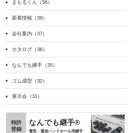
まもるくん（56）
新着情報（39）
会社案内（37）
カタログ（36）
なんでも継手（35）
ゴム成型（32）
展示会（31）
なんでも継手®
特許
登録
電気・通信ハンドホール用継手