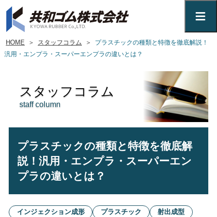
HOME
＞
スタッフコラム
＞
プラスチックの種類と特徴を徹底解説！
汎用・エンプラ・スーパーエンプラの違いとは？
スタッフコラム
staff column
プラスチックの種類と特徴を徹底解
説！汎用・エンプラ・スーパーエン
プラの違いとは？
インジェクション成形
プラスチック
射出成型