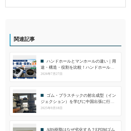
関連記事
ハンドホールとマンホールの違い｜用
途・構造・役割を比較！ハンドホール用
継手も解説
2026年7月27日
ゴム・プラスチックの射出成型（イン
ジェクション）を学びに中国出張に行っ
てきました！
2025年9月18日
ABS樹脂はなぜ劣化する？EPDMゴム