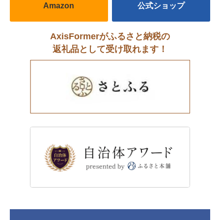
Amazon
公式ショップ
AxisFormerがふるさと納税の
返礼品として受け取れます！