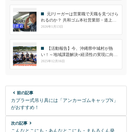
元Jリーガーは営業職で天職を見つけら
れるのか？ 共和ゴム本社営業部・道上隼
人の一日に密着
2026年1月13日
【活動報告】今、沖縄県中城村が熱
い！～地域課題解決×経済性の実現に向け
て～
2025年12月16日
前の記事
カプラー式吊り具には「アンカーゴムキャップN」
がおすすめ！
次の記事
こんなとこにも・あんなとこにも・まもるくん発