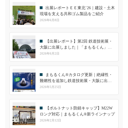
出展レポートＥＥ東北‘26｜建設・土木
現場を支える共和ゴム製品をご紹介
2026年6月8日
【出展レポート】第2回 鉄道技術展・
大阪に出展しました｜「まもるくん」へ
の高い関心を実感
2026年6月2日
まもるくん®カタログ更新｜絶縁性・
難燃性を追加し鉄道技術展・大阪に出展
します
2026年5月25日
【ボルトナット防錆キャップ】M22W
ロング対応｜まもるくん®新ラインナップ
2026年2月12日