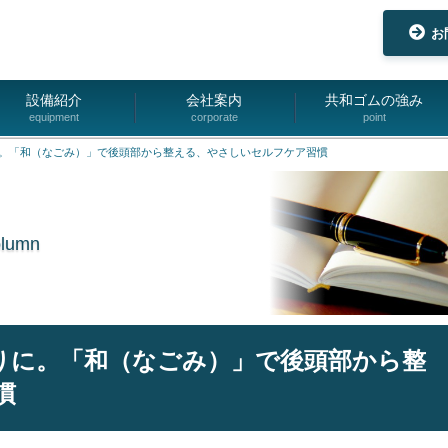
お
設備紹介
会社案内
共和ゴムの強み
equipment
corporate
point
。「和（なごみ）」で後頭部から整える、やさしいセルフケア習慣
olumn
りに。「和（なごみ）」で後頭部から整
慣