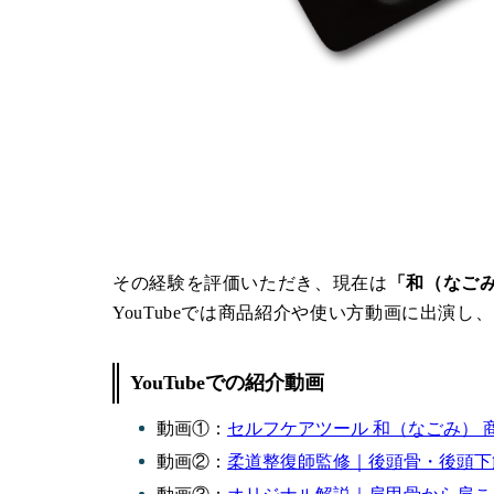
その経験を評価いただき、現在は
「和（なご
YouTubeでは商品紹介や使い方動画に出演
YouTubeでの紹介動画
動画①：
セルフケアツール 和（なごみ） 
動画②：
柔道整復師監修｜後頭骨・後頭下