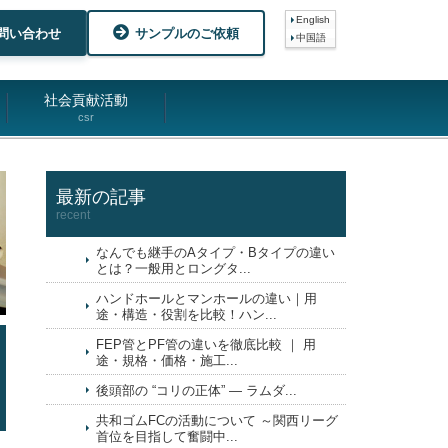
English
問い合わせ
サンプルのご依頼
中国語
社会貢献活動
csr
最新の記事
recent
なんでも継手のAタイプ・Bタイプの違い
とは？一般用とロングタ...
ハンドホールとマンホールの違い｜用
途・構造・役割を比較！ハン...
FEP管とPF管の違いを徹底比較 ｜ 用
途・規格・価格・施工...
後頭部の “コリの正体” ― ラムダ...
共和ゴムFCの活動について ～関西リーグ
首位を目指して奮闘中...