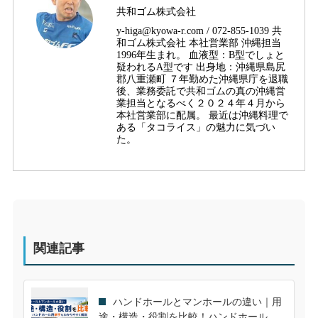
共和ゴム株式会社
y-higa@kyowa-r.com / 072-855-1039 共
和ゴム株式会社 本社営業部 沖縄担当
1996年生まれ。 血液型：B型でしょと
疑われるA型です 出身地：沖縄県島尻
郡八重瀬町 ７年勤めた沖縄県庁を退職
後、業務委託で共和ゴムの真の沖縄営
業担当となるべく２０２４年４月から
本社営業部に配属。 最近は沖縄料理で
ある「タコライス」の魅力に気づい
た。
関連記事
ハンドホールとマンホールの違い｜用
途・構造・役割を比較！ハンドホール用