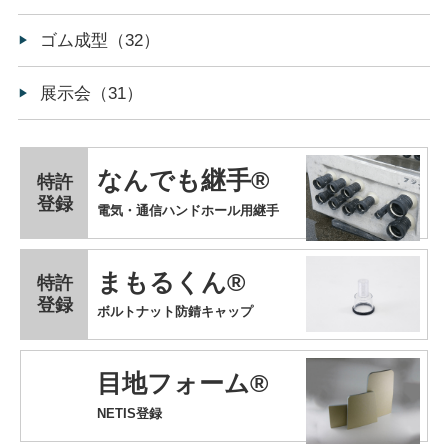
ゴム成型（32）
展示会（31）
なんでも継手®
特許
登録
電気・通信ハンドホール用継手
まもるくん®
特許
登録
ボルトナット防錆キャップ
目地フォーム®
NETIS登録