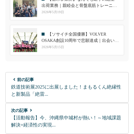
出荷業務｜親睦会と骨盤底筋トレーニン
グ講習を開催
2026年5月19日
【ソサイチ全国優勝】VOLVER
OSAKA創設10周年で悲願達成｜出会いが
繋いだ共和ゴムとのご縁
2026年5月15日
前の記事
鉄道技術展2025に出展しました！まもるくん絶縁性
と新製品「絶雷...
次の記事
【活動報告】今、沖縄県中城村が熱い！～地域課題
解決×経済性の実現...