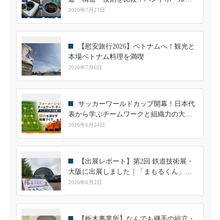
継手も解説
2026年7月27日
【慰安旅行2026】ベトナムへ！観光と
本場ベトナム料理を満喫
2026年7月6日
サッカーワールドカップ開幕！日本代
表から学ぶチームワークと組織力の大切
さ
2026年6月24日
【出展レポート】第2回 鉄道技術展・
大阪に出展しました｜「まもるくん」へ
の高い関心を実感
2026年6月2日
【栃木事業所】なんでも継手の組立・